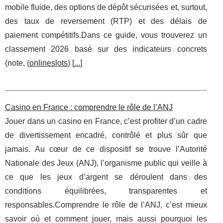
mobile fluide, des options de dépôt sécurisées et, surtout,
des taux de reversement (RTP) et des délais de
paiement compétitifs.Dans ce guide, vous trouverez un
classement 2026 basé sur des indicateurs concrets
(note, (
onlineslots
) [
...
]
Casino en France : comprendre le rôle de l’ANJ
Jouer dans un casino en France, c’est profiter d’un cadre
de divertissement encadré, contrôlé et plus sûr que
jamais. Au cœur de ce dispositif se trouve l’Autorité
Nationale des Jeux (ANJ), l’organisme public qui veille à
ce que les jeux d’argent se déroulent dans des
conditions équilibrées, transparentes et
responsables.Comprendre le rôle de l’ANJ, c’est mieux
savoir où et comment jouer, mais aussi pourquoi les